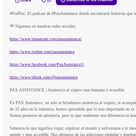
Share
11
Subscribe to the channel
#PodPax: El podcast de #PaxAssistance donde encontrarás historias que 
💜 Síguenos en nuestras redes sociales:
https://www.instagram.com/paxassistance/
https://www.twitter.com/paxassistance
https://www.facebook.com/PaxAssistance1/
https://www.tiktok.com/@paxassistance
PAX ASSISTANCE | Asistencia al viajero mas humana y accesible
En PAX Assistance, no solo te brindamos asistencia al viajero, te acomp
de 33 años en la industria, hemos aprendido que lo más importante no es 
Somos pioneros en asistencia, pero lo que realmente nos diferencia es nu
Sabemos lo que significa viajar, explorar el mundo y enfrentarse a lo i
simple y más accesible. Nos alejamos de las soluciones estándar y diseña