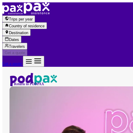
Skip to content
Trips per year
Country of residence
Destination
Dates
Travelers
Get a quote
Get a quote
← Return to PODPAX