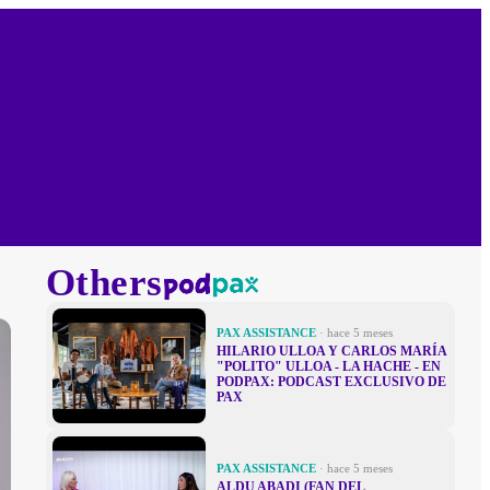
Others
PAX ASSISTANCE
· hace 5 meses
HILARIO ULLOA Y CARLOS MARÍA
"POLITO" ULLOA - LA HACHE - EN
PODPAX: PODCAST EXCLUSIVO DE
PAX
PAX ASSISTANCE
· hace 5 meses
ALDU ABADI (FAN DEL