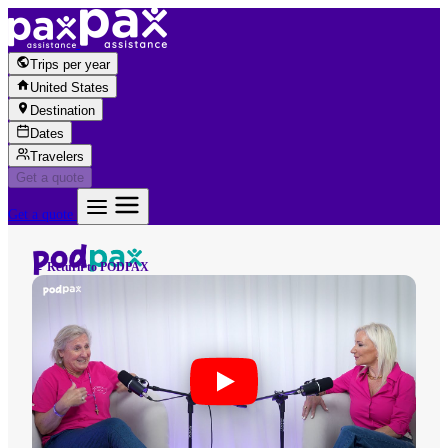
Skip to content
Trips per year
United States
Destination
Dates
Travelers
Get a quote
Get a quote
← Return to PODPAX