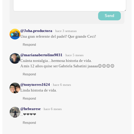
Send
@Joha.productora
·
hace 3 semanas
Una gran referente del padel! Que grande Ceci!
Respond
@marianabertolino9031
·
hace 5 meses
Cuánta nostalgia....hermosa historia de vida.
A mis 12 años quise ser Gabriela Sabatini jaaaaa😊😊😊😊
Respond
@tonytorres1624
·
hace 6 meses
Linda historia de vida.
Respond
@hebearese
·
hace 6 meses
...❤❤❤❤
Respond