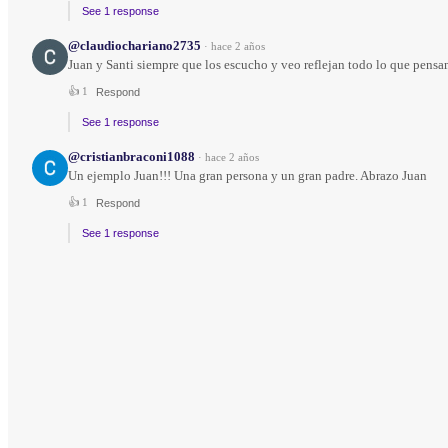
See 1 response
@claudiochariano2735
·
hace 2 años
Juan y Santi siempre que los escucho y veo reflejan todo lo que pensa
👍
1
Respond
See 1 response
@cristianbraconi1088
·
hace 2 años
Un ejemplo Juan!!! Una gran persona y un gran padre. Abrazo Juan
👍
1
Respond
See 1 response