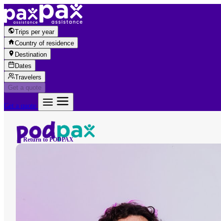
Skip to content
Trips per year
Country of residence
Destination
Dates
Travelers
Get a quote
Get a quote
← Return to PODPAX