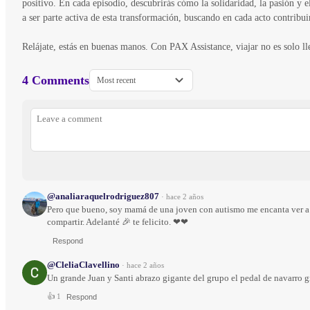
positivo. En cada episodio, descubrirás cómo la solidaridad, la pasión y
a ser parte activa de esta transformación, buscando en cada acto contribu
Relájate, estás en buenas manos. Con PAX Assistance, viajar no es solo lle
4 Comments
Most recent
@analiaraquelrodriguez807
·
hace 2 años
Pero que bueno, soy mamá de una joven con autismo me encanta ver a u
compartir. Adelanté 🎉 te felicito. ❤❤
Respond
@CleliaClavellino
·
hace 2 años
Un grande Juan y Santi abrazo gigante del grupo el pedal de navarro g
👍
1
Respond