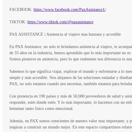
FACEBOOK:
https://www.facebook.com/PaxAssistance1/
TIKTOK:
https://www.tiktok.com/@paxassistance
PAX ASSISTANCE | Asistencia al viajero mas humana y accesible
En PAX Assistance, no solo te brindamos asistencia al viajero, te acomp
de 33 años en la industria, hemos aprendido que lo más importante no es 
Somos pioneros en asistencia, pero lo que realmente nos diferencia es nu
Sabemos lo que significa viajar, explorar el mundo y enfrentarse a lo i
simple y más accesible. Nos alejamos de las soluciones estándar y diseña
PAX, no solo estamos cuando nos necesitas, también estamos para brindar
Con presencia en 190 países y más de 50,000 proveedores de salud y asist
responder, estés donde estés. Y lo más importante, lo hacemos con un en
bienestar tanto fisico como emocional.
Además, en PAX somos conscientes de nuestro valor mas importante, y p
inspiran a construir un mundo mejor. En este espacio compartimos relatos