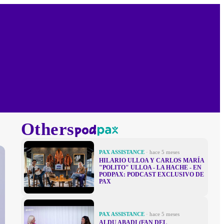
Others
PAX ASSISTANCE
· hace 5 meses
HILARIO ULLOA Y CARLOS MARÍA
"POLITO" ULLOA - LA HACHE - EN
PODPAX: PODCAST EXCLUSIVO DE
PAX
PAX ASSISTANCE
· hace 5 meses
ALDU ABADI (FAN DEL