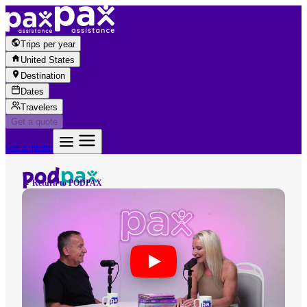
Skip to content
Trips per year
United States
Destination
Dates
Travelers
Get a quote
Get a quote
← Return to PODPAX