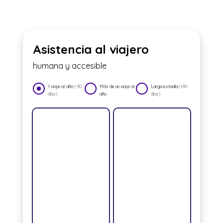
Asistencia al viajero
humana y accesible
1 viaje al año
(-90
Más de un viaje al
Larga estadía
(+90
días)
año
días)