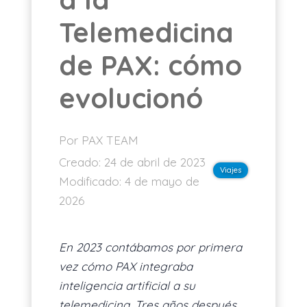
Telemedicina
ES
de PAX: cómo
evolucionó
Por PAX TEAM
Creado:
24 de abril de 2023
Viajes
Modificado:
4 de mayo de
2026
En 2023 contábamos por primera
vez cómo PAX integraba
inteligencia artificial a su
telemedicina. Tres años después,