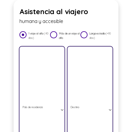
Asistencia al viajero
humana y accesible
1 viaje al año
(-90
Más de un viaje al
Larga estadía
(+90
días)
año
días)
País de residencia
Destino