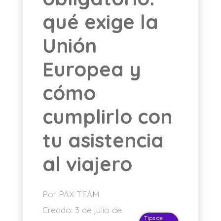
qué exige la
ES
Unión
Europea y
cómo
cumplirlo con
tu asistencia
al viajero
Por PAX TEAM
Creado:
3 de julio de
Tips de