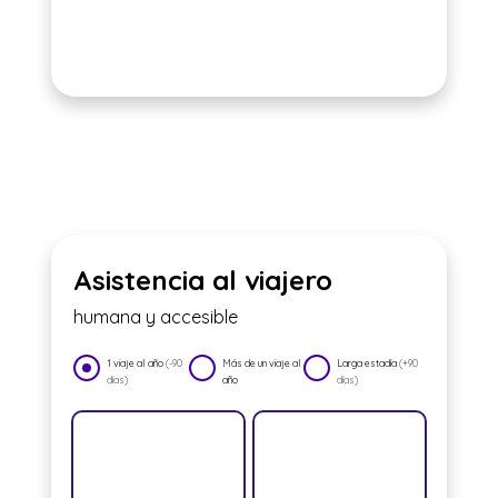
Asistencia al viajero
humana y accesible
1 viaje al año
(-90
Más de un viaje al
Larga estadía
(+90
días)
año
días)