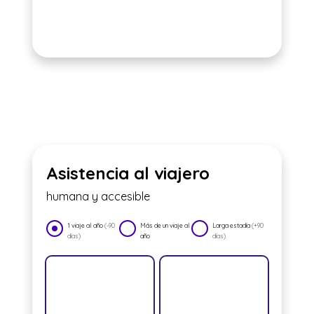
Asistencia al viajero
humana y accesible
1 viaje al año
(-90
Más de un viaje al
Larga estadía
(+90
días)
año
días)