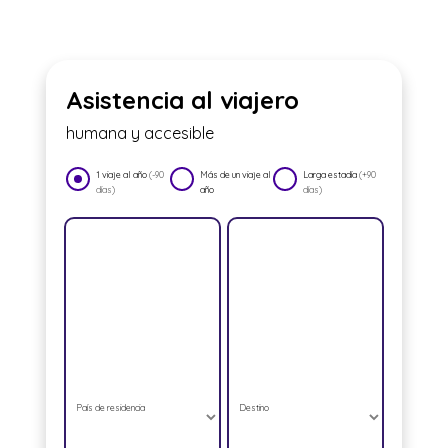
Asistencia al viajero
humana y accesible
1 viaje al año
(-90
Más de un viaje al
Larga estadía
(+90
días)
año
días)
País de residencia
Destino