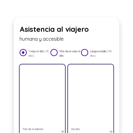
Asistencia al viajero
humana y accesible
1 viaje al año
(-90
Más de un viaje al
Larga estadía
(+90
días)
año
días)
País de residencia
Destino