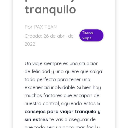
tranquilo
ES
Por PAX TEAM
Tips de
Creado:
26 de abril de
Viajes
2022
Un viaje siempre es una situación
de felicidad y uno quiere que salga
todo perfecto para tener una
experiencia inolvidable. Si bien hay
muchos factores que escapan de
nuestro control, siguiendo estos
5
consejos para viajar tranquilo y
sin estrés
te vas a asegurar de
que todo sea un poco más fácil y