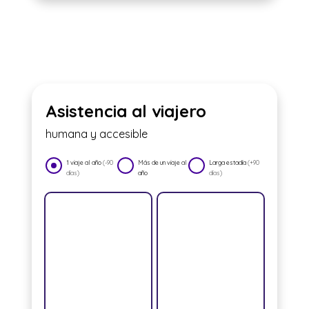
Asistencia al viajero
humana y accesible
1 viaje al año
(-90
Más de un viaje al
Larga estadía
(+90
días)
año
días)