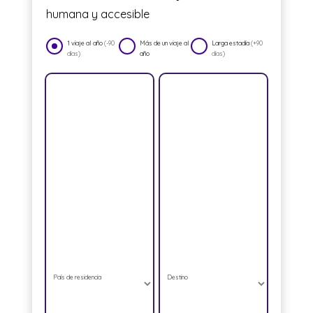
humana y accesible
1 viaje al año
(-90
Más de un viaje al
Larga estadía
(+90
días)
año
días)
País de residencia
Destino