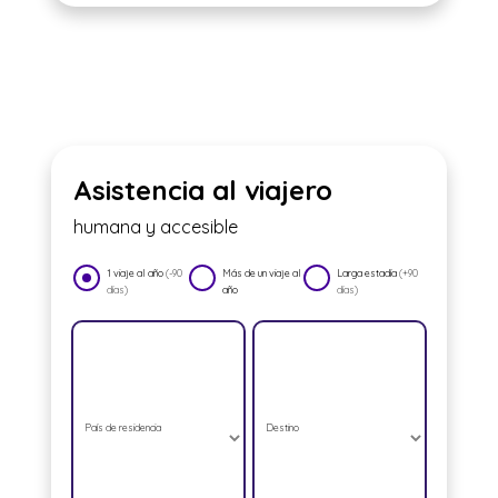
Asistencia al viajero
humana y accesible
1 viaje al año
(-90
Más de un viaje al
Larga estadía
(+90
días)
año
días)
País de residencia
Destino