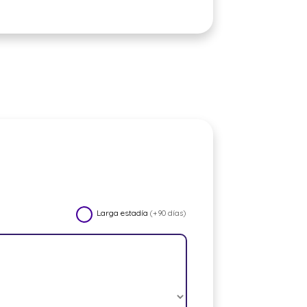
Larga estadía
(+90 días)