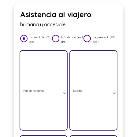
Asistencia al viajero
humana y accesible
1 viaje al año
(-90
Más de un viaje al
Larga estadía
(+90
días)
año
días)
País de residencia
Destino