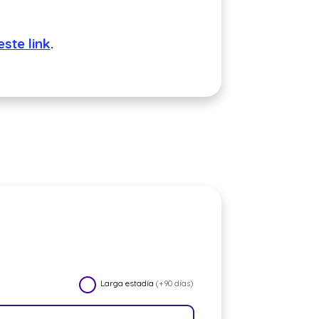
este link
.
Larga estadía
(+90 días)