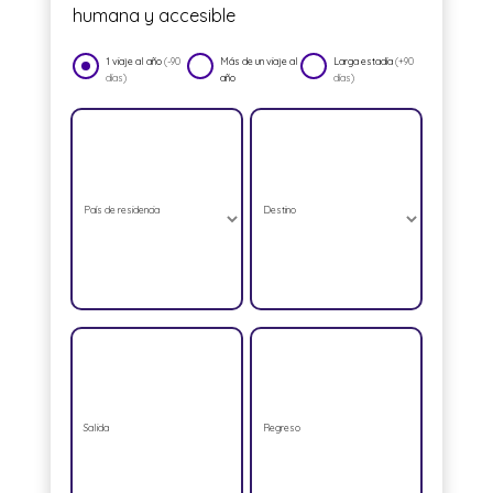
humana y accesible
1 viaje al año
(-90
Más de un viaje al
Larga estadía
(+90
días)
año
días)
País de residencia
Destino
Salida
Regreso