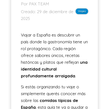
Por PAX TEAM
ES
Creado:
29 de diciembre de
Viajes
2025
Viajar a España es descubrir un
país donde la gastronomía tiene un
rol protagónico. Cada región
ofrece sabores únicos, recetas
históricas y platos que reflejan
una
identidad cultural
profundamente arraigada
.
Si estás organizando tu viaje o
simplemente querés conocer más
sobre las
comidas típicas de
España
, esta guía te va a ayudar a