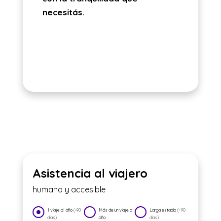
necesitás.
Asistencia al viajero
humana y accesible
1 viaje al año
(-90
Más de un viaje al
Larga estadía
(+90
días)
año
días)