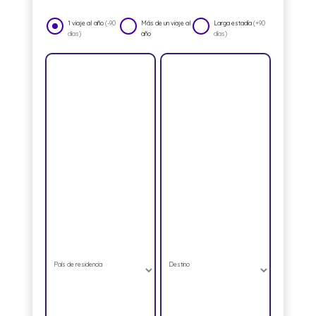
1 viaje al año
(-90
Más de un viaje al
Larga estadía
(+90
días)
año
días)
País de residencia
Destino