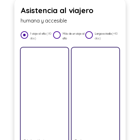
Asistencia al viajero
humana y accesible
1 viaje al año
(-90
Más de un viaje al
Larga estadía
(+90
días)
año
días)