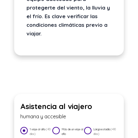
protegerte del viento, la lluvia y
el frío. Es clave verificar las
condiciones climáticas previo a
viajar.
Asistencia al viajero
humana y accesible
1 viaje al año
(-90
Más de un viaje al
Larga estadía
(+90
días)
año
días)