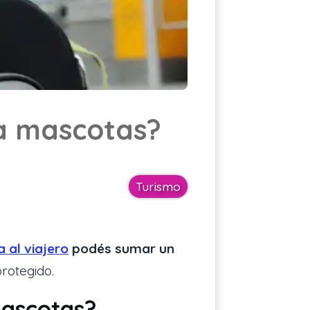
Cotizar asistencia
ES
ra mascotas?
Turismo
a al viajero
podés sumar un
rotegido.
mascotas?