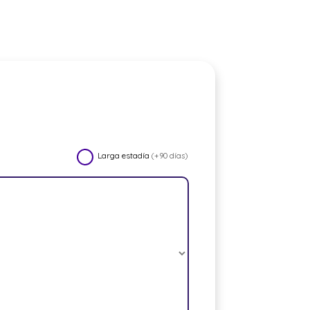
Larga estadía
(+90 días)