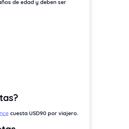
 años de edad y deben ser
tas?
ance
cuesta USD90 por viajero.
otas