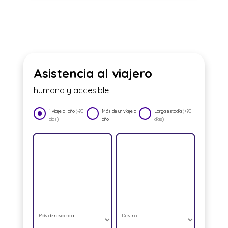
Asistencia al viajero
humana y accesible
1 viaje al año
(-90
Más de un viaje al
Larga estadía
(+90
días)
año
días)
País de residencia
Destino