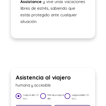
Assistance
y vive unas vacaciones
libres de estrés, sabiendo que
estás protegido ante cualquier
situación.
Asistencia al viajero
humana y accesible
1 viaje al año
(-90
Más de un viaje al
Larga estadía
(+90
días)
año
días)