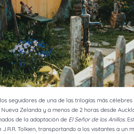
os seguidores de una de las trilogías más célebres 
e Nueva Zelanda y a menos de 2 horas desde Auckla
onados de la adaptación de
El Señor de los Anillos
. E
e J.R.R. Tolkien, transportando a los visitantes a un