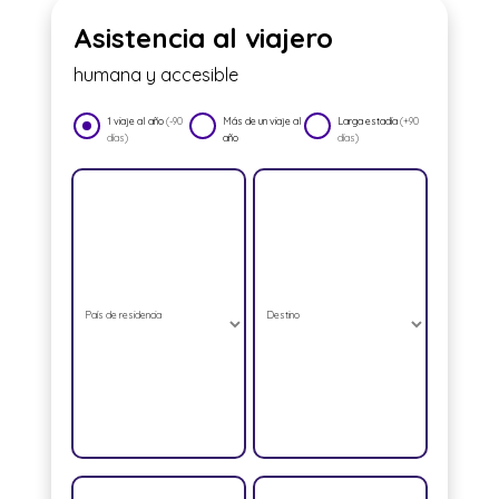
Asistencia al viajero
humana y accesible
1 viaje al año
(-90
Más de un viaje al
Larga estadía
(+90
días)
año
días)
País de residencia
Destino