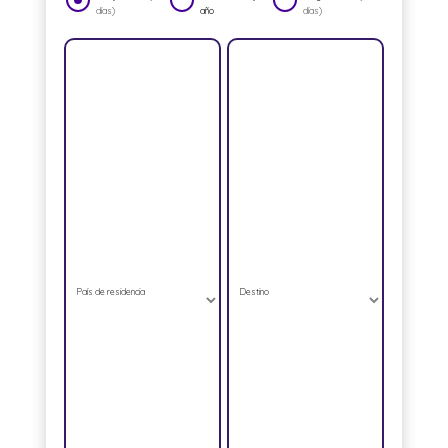
días)
año
días)
País de residencia
Destino