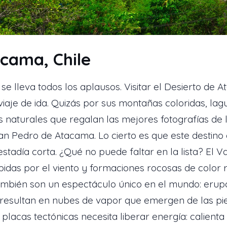
cama, Chile
 se lleva todos los aplausos. Visitar el Desierto de 
viaje de ida. Quizás por sus montañas coloridas, lagu
os naturales que regalan las mejores fotografías de l
San Pedro de Atacama. Lo cierto es que este destino 
estadía corta. ¿Qué no puede faltar en la lista? El V
das por el viento y formaciones rocosas de color roj
 también son un espectáculo único en el mundo: erup
° resultan en nubes de vapor que emergen de las p
lacas tectónicas necesita liberar energía: calienta