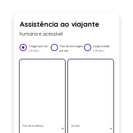
Assistência ao viajante
humana e acessível
1 viagem por ano
Mais de uma viagem
Longa estadia
(-90 dias)
por ano
(+90 dias)
País de residência
Destino