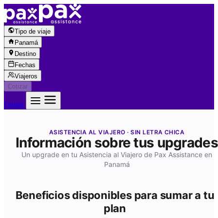
Saltar al contenido
Tipo de viaje
Panamá
Destino
Fechas
Viajeros
Cotizar
Cotizar
ASISTENCIA AL VIAJERO · SIN LETRA CHICA
Información sobre tus upgrades
Un upgrade en tu Asistencia al Viajero de Pax Assistance en
Panamá
Beneficios disponibles para sumar a tu
plan