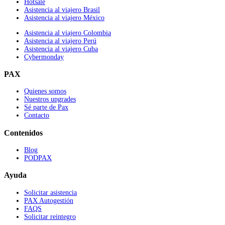
Hotsale
Asistencia al viajero Brasil
Asistencia al viajero México
Asistencia al viajero Colombia
Asistencia al viajero Perú
Asistencia al viajero Cuba
Cybermonday
PAX
Quienes somos
Nuestros upgrades
Sé parte de Pax
Contacto
Contenidos
Blog
PODPAX
Ayuda
Solicitar asistencia
PAX Autogestión
FAQS
Solicitar reintegro