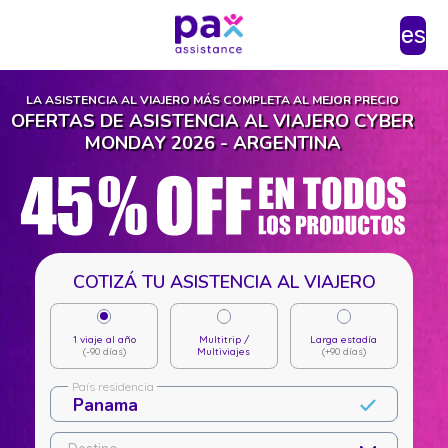
es
LA ASISTENCIA AL VIAJERO MÁS COMPLETA AL MEJOR PRECIO
OFERTAS DE ASISTENCIA AL VIAJERO CYBER
MONDAY 2026 - ARGENTINA
COTIZÁ TU ASISTENCIA AL VIAJERO
1 viaje al año
Multitrip /
Larga estadía
(-90 días)
Multiviajes
(+90 días)
País residencia