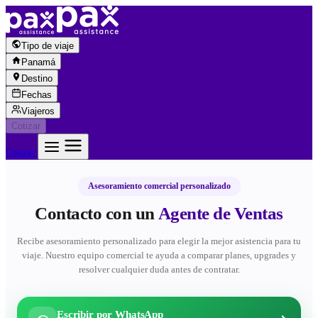
Saltar al contenido
Tipo de viaje
Panamá
Destino
Fechas
Viajeros
Cotizar
Cotizar
Asesoramiento comercial personalizado
Contacto con un
Agente de Ventas
Recibe asesoramiento personalizado para elegir la mejor asistencia para tu
viaje. Nuestro equipo comercial te ayuda a comparar planes, upgrades y
resolver cualquier duda antes de contratar.
Escribir por WhatsApp