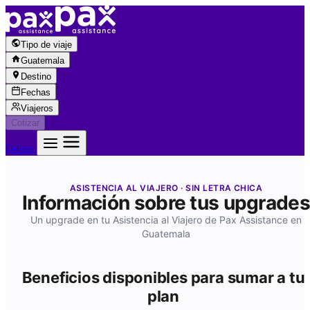
Saltar al contenido
Tipo de viaje
Guatemala
Destino
Fechas
Viajeros
Cotizar
Cotizar
ASISTENCIA AL VIAJERO · SIN LETRA CHICA
Información sobre tus upgrades
Un upgrade en tu Asistencia al Viajero de Pax Assistance en
Guatemala
Beneficios disponibles para sumar a tu
plan