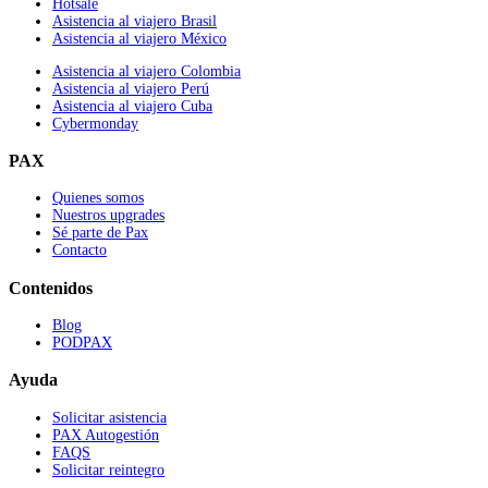
Hotsale
Asistencia al viajero Brasil
Asistencia al viajero México
Asistencia al viajero Colombia
Asistencia al viajero Perú
Asistencia al viajero Cuba
Cybermonday
PAX
Quienes somos
Nuestros upgrades
Sé parte de Pax
Contacto
Contenidos
Blog
PODPAX
Ayuda
Solicitar asistencia
PAX Autogestión
FAQS
Solicitar reintegro