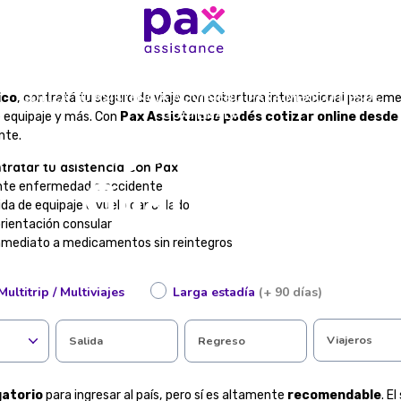
COTIZÁ TU ASISTENCIA AL VIAJERO PARA MÉXICO DESDE
ico
, contratá tu seguro de viaje con cobertura internacional para em
GUATEMALA
e equipaje y más. Con
Pax Assistance podés cotizar online desd
 al viajero para M
ante.
tratar tu asistencia con Pax
Guatemala
nte enfermedad o accidente
ida de equipaje o vuelo cancelado
orientación consular
nmediato a medicamentos sin reintegros
l las 24 horas, estés donde estés
válido para trámites o ingreso
Multitrip / Multiviajes
Larga estadía
(+ 90 días)
ura desde Guatemala
ormulario y descubrí el plan ideal para tu viaje al mejor precio.
Viajeros
Salida
Regreso
r asistencia al viajero para ir a México?
gatorio
para ingresar al país, pero sí es altamente
recomendable
. E