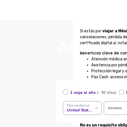
Si estás por
viajar a Méx
cancelaciones, pérdida d
Asistencia
certificado digital al inst
Beneficios clave de con
Atención médica a
Asistencia por pérd
Protección legal y 
Pax Cash: acceso i
Atención en españo
Certificado digital 
1 viaje al año
(- 90 días)
Compra online seg
Completá tus datos en el f
País residencia
Destino
United States of America
¿Es obligatorio contrata
No es un requisito obli