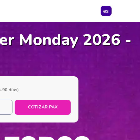
es
ber Monday 2026 -
+90 días)
COTIZAR PAX