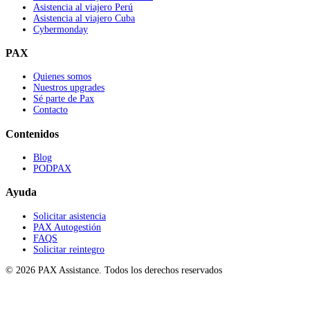
Asistencia al viajero Perú
Asistencia al viajero Cuba
Cybermonday
PAX
Quienes somos
Nuestros upgrades
Sé parte de Pax
Contacto
Contenidos
Blog
PODPAX
Ayuda
Solicitar asistencia
PAX Autogestión
FAQS
Solicitar reintegro
© 2026 PAX Assistance. Todos los derechos reservados