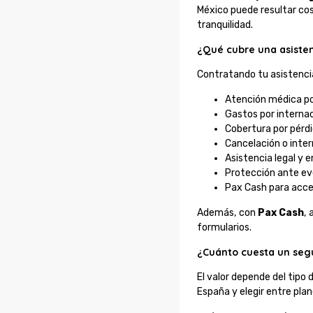
México puede resultar cos
tranquilidad.
¿Qué cubre una asisten
Contratando tu asistenci
Atención médica p
Gastos por interna
Cobertura por pérd
Cancelación o inter
Asistencia legal y 
Protección ante ev
Pax Cash para acc
Además, con
Pax Cash
,
formularios.
¿Cuánto cuesta un seg
El valor depende del tipo 
España y elegir entre pla