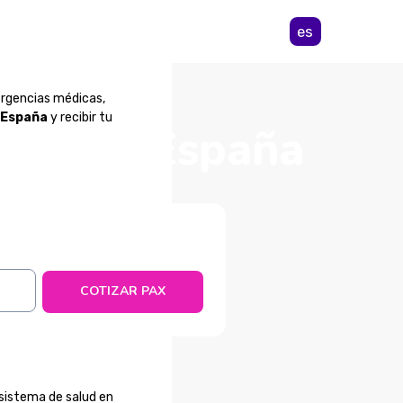
es
ergencias médicas,
 España
y recibir tu
o desde España
COTIZAR PAX
l sistema de salud en