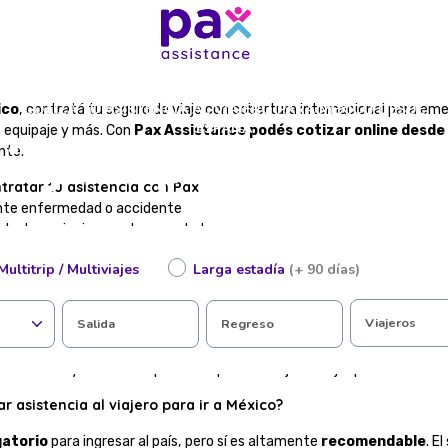
COTIZÁ TU ASISTENCIA AL VIAJERO PARA MÉXICO DESDE
ico
, contratá tu seguro de viaje con cobertura internacional para em
ESPAÑA
e equipaje y más. Con
Pax Assistance podés cotizar online desde
 viajero para Méxic
ante.
tratar tu asistencia con Pax
nte enfermedad o accidente
ida de equipaje o vuelo cancelado
orientación consular
Multitrip / Multiviajes
Larga estadía
(+ 90 días)
nmediato a medicamentos sin reintegros
l las 24 horas, estés donde estés
válido para trámites o ingreso
Viajeros
Salida
Regreso
ura desde España
ormulario y descubrí el plan ideal para tu viaje al mejor precio.
r asistencia al viajero para ir a México?
gatorio
para ingresar al país, pero sí es altamente
recomendable
. E