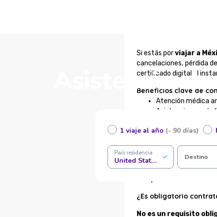
Si estás por
viajar a Méx
cancelaciones, pérdida d
Asistencia al
certificado digital al inst
Beneficios clave de con
Atención médica a
Asistencia por pérd
Protección legal y 
1 viaje al año
(- 90 días)
Pax Cash: acceso i
Atención en españo
Certificado digital 
País residencia
Destino
United States of America
Compra online seg
Completá tus datos en el f
¿Es obligatorio contrata
No es un requisito obli