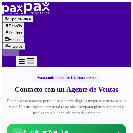
Saltar al contenido
Tipo de viaje
España
Destino
Fechas
Viajeros
Cotizar
Cotizar
Asesoramiento comercial personalizado
Contacto con un
Agente de Ventas
Recibe asesoramiento personalizado para elegir la mejor asistencia para tu
viaje. Nuestro equipo comercial te ayuda a comparar planes, upgrades y
resolver cualquier duda antes de contratar.
Escribir por WhatsApp