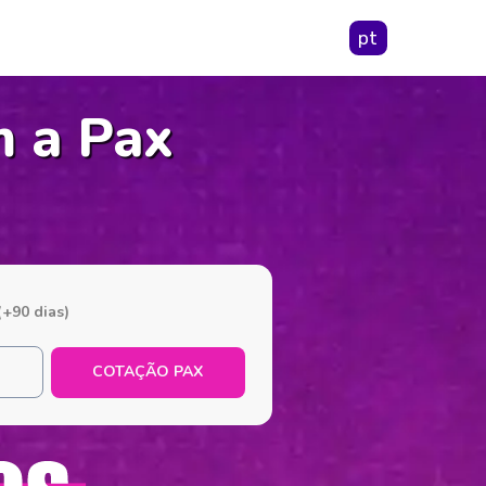
pt
m a Pax
(+90 dias)
COTAÇÃO PAX