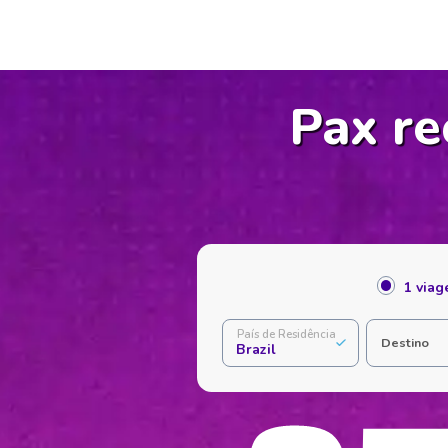
Pax re
1 via
País de Residência
Destino