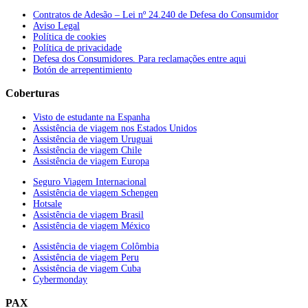
Contratos de Adesão – Lei nº 24.240 de Defesa do Consumidor
Aviso Legal
Política de cookies
Política de privacidade
Defesa dos Consumidores. Para reclamações entre aqui
Botón de arrepentimiento
Coberturas
Visto de estudante na Espanha
Assistência de viagem nos Estados Unidos
Assistência de viagem Uruguai
Assistência de viagem Chile
Assistência de viagem Europa
Seguro Viagem Internacional
Assistência de viagem Schengen
Hotsale
Assistência de viagem Brasil
Assistência de viagem México
Assistência de viagem Colômbia
Assistência de viagem Peru
Assistência de viagem Cuba
Cybermonday
PAX