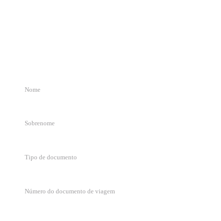
Detalhe do pedido
Preencha o formulário e entraremos em contato em menos de 72 horas
úteis.
Tipo de documento