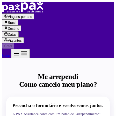
Pular para o conteúdo
Viagens por ano
Brasil
Destino
Datas
Viajantes
Cotar
Cotar
Me arrependi
Como cancelo meu plano?
Preencha o formulário e resolveremos juntos.
A PAX Assistance conta com um botão de "arrependimento"