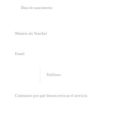
🇧🇷
+
55