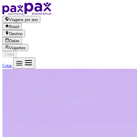
Pular para o conteúdo
Viagens por ano
Brasil
Destino
Datas
Viajantes
Cotar
Cotar