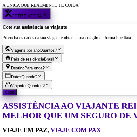
A ÚNICA QUE REALMENTE TE CUIDA
COTIZE AGORA
Cote sua assistência ao viajante
Preencha os dados da sua viagem e obtenha sua cotação de forma imediata
Viagens por ano
Quantos?
País de residência
Brasil
Destino
Para onde?
Datas
Quando?
Viajantes
Quantos?
Cotar
ASSISTÊNCIA AO VIAJANTE
RE
MELHOR QUE UM SEGURO DE 
VIAJE EM PAZ,
VIAJE COM PAX