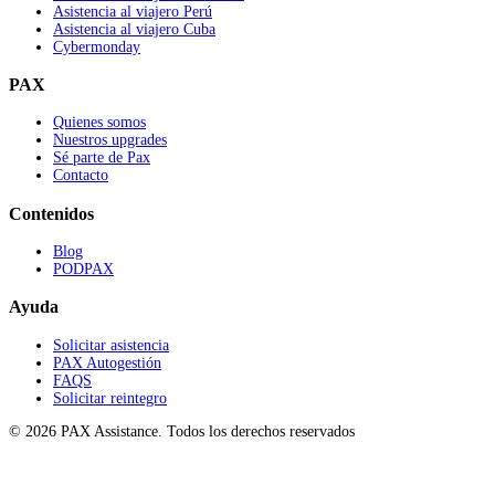
Asistencia al viajero Perú
Asistencia al viajero Cuba
Cybermonday
PAX
Quienes somos
Nuestros upgrades
Sé parte de Pax
Contacto
Contenidos
Blog
PODPAX
Ayuda
Solicitar asistencia
PAX Autogestión
FAQS
Solicitar reintegro
© 2026 PAX Assistance. Todos los derechos reservados