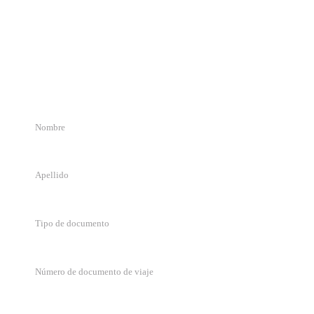
Detalle de solicitud
Completa el formulario y nos pondremos en contacto en menos de 72
hs hábiles.
Tipo de documento