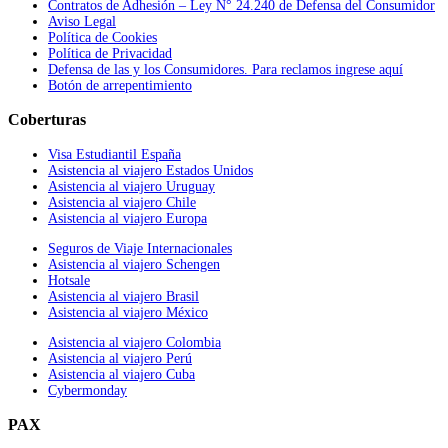
Contratos de Adhesión – Ley N° 24.240 de Defensa del Consumidor
Aviso Legal
Política de Cookies
Política de Privacidad
Defensa de las y los Consumidores. Para reclamos ingrese aquí
Botón de arrepentimiento
Coberturas
Visa Estudiantil España
Asistencia al viajero Estados Unidos
Asistencia al viajero Uruguay
Asistencia al viajero Chile
Asistencia al viajero Europa
Seguros de Viaje Internacionales
Asistencia al viajero Schengen
Hotsale
Asistencia al viajero Brasil
Asistencia al viajero México
Asistencia al viajero Colombia
Asistencia al viajero Perú
Asistencia al viajero Cuba
Cybermonday
PAX