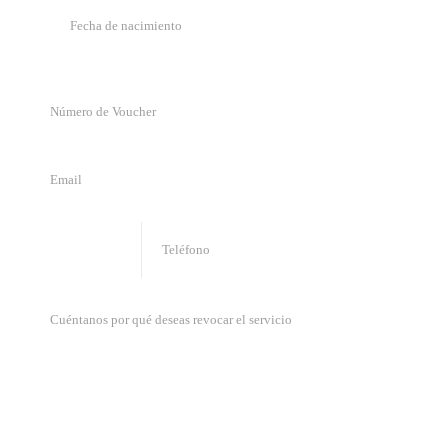
🇧🇴
+
591