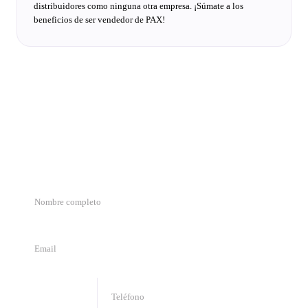
distribuidores como ninguna otra empresa. ¡Súmate a los
beneficios de ser vendedor de PAX!
Te queremos conocer
Completa los datos y te respondemos a la brevedad.
🇧🇴
+
591