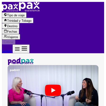
Saltar al contenido
Tipo de viaje
Trinidad y Tobago
Destino
Fechas
Viajeros
Cotizar
Cotizar
← Volver a PODPAX