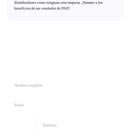
distribuidores como ninguna otra empresa. ¡Súmate a los
beneficios de ser vendedor de PAX!
Te queremos conocer
Completa los datos y te respondemos a la brevedad.
🇹🇹
+
1