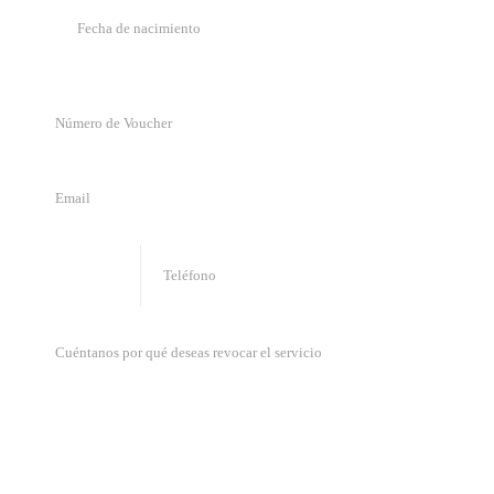
🇹🇹
+
1