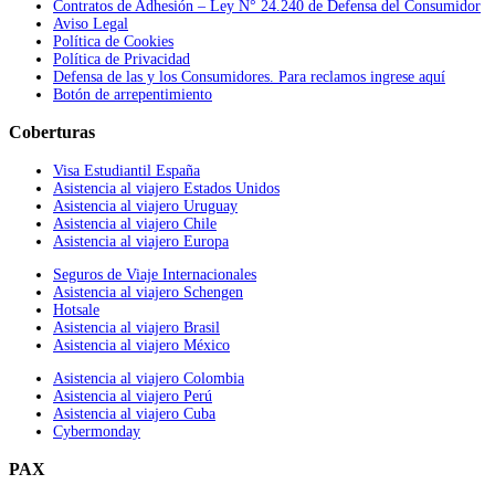
Contratos de Adhesión – Ley N° 24.240 de Defensa del Consumidor
Aviso Legal
Política de Cookies
Política de Privacidad
Defensa de las y los Consumidores. Para reclamos ingrese aquí
Botón de arrepentimiento
Coberturas
Visa Estudiantil España
Asistencia al viajero Estados Unidos
Asistencia al viajero Uruguay
Asistencia al viajero Chile
Asistencia al viajero Europa
Seguros de Viaje Internacionales
Asistencia al viajero Schengen
Hotsale
Asistencia al viajero Brasil
Asistencia al viajero México
Asistencia al viajero Colombia
Asistencia al viajero Perú
Asistencia al viajero Cuba
Cybermonday
PAX