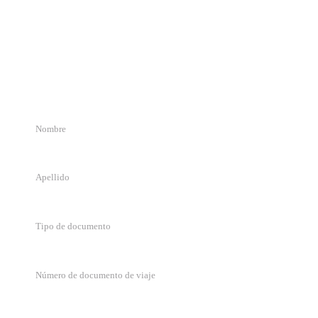
Detalle de solicitud
Completa el formulario y nos pondremos en contacto en menos de 72
hs hábiles.
Tipo de documento