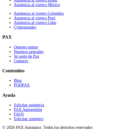
Asistencia al viajero Brasil
Asistencia al viajero México
Asistencia al viajero Colombia
Asistencia al viajero Perú
Asistencia al viajero Cuba
Cybermonday
PAX
Quienes somos
Nuestros upgrades
Sé parte de Pax
Contacto
Contenidos
Blog
PODPAX
Ayuda
Solicitar asistencia
PAX Autogestión
FAQS
Solicitar reintegro
© 2026 PAX Assistance. Todos los derechos reservados