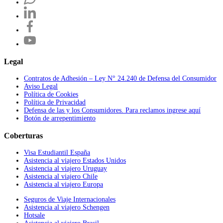
Legal
Contratos de Adhesión – Ley N° 24.240 de Defensa del Consumidor
Aviso Legal
Política de Cookies
Política de Privacidad
Defensa de las y los Consumidores. Para reclamos ingrese aquí
Botón de arrepentimiento
Coberturas
Visa Estudiantil España
Asistencia al viajero Estados Unidos
Asistencia al viajero Uruguay
Asistencia al viajero Chile
Asistencia al viajero Europa
Seguros de Viaje Internacionales
Asistencia al viajero Schengen
Hotsale