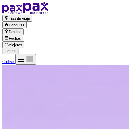
Saltar al contenido
Tipo de viaje
Honduras
Destino
Fechas
Viajeros
Cotizar
Cotizar