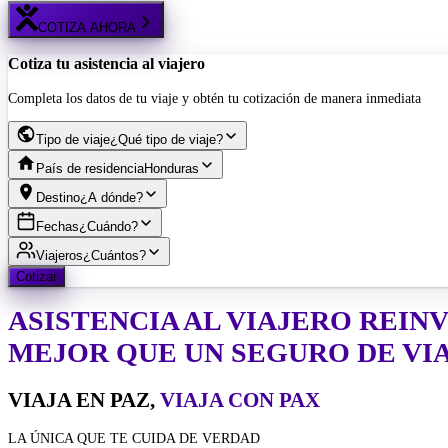
COTIZA AHORA
Cotiza tu asistencia al viajero
Completa los datos de tu viaje y obtén tu cotización de manera inmediata
Tipo de viaje
¿Qué tipo de viaje?
País de residencia
Honduras
Destino
¿A dónde?
Fechas
¿Cuándo?
Viajeros
¿Cuántos?
Cotizar
ASISTENCIA AL VIAJERO
REIN
MEJOR QUE UN SEGURO DE VI
VIAJA EN PAZ,
VIAJA CON PAX
LA ÚNICA QUE TE CUIDA DE VERDAD