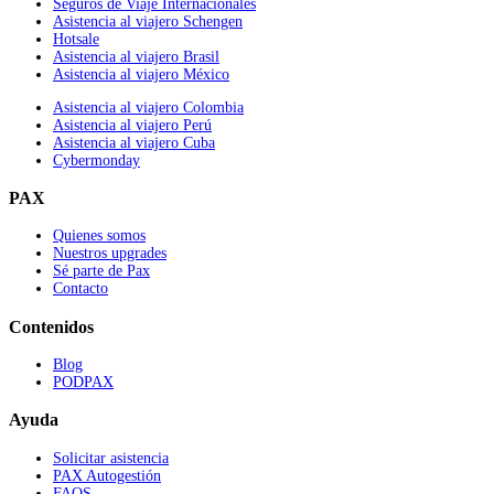
Seguros de Viaje Internacionales
Asistencia al viajero Schengen
Hotsale
Asistencia al viajero Brasil
Asistencia al viajero México
Asistencia al viajero Colombia
Asistencia al viajero Perú
Asistencia al viajero Cuba
Cybermonday
PAX
Quienes somos
Nuestros upgrades
Sé parte de Pax
Contacto
Contenidos
Blog
PODPAX
Ayuda
Solicitar asistencia
PAX Autogestión
FAQS