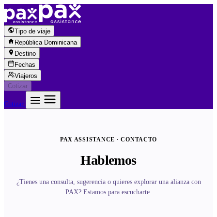
Saltar al contenido
Tipo de viaje
República Dominicana
Destino
Fechas
Viajeros
Cotizar
Cotizar
PAX ASSISTANCE · CONTACTO
Hablemos
¿Tienes una consulta, sugerencia o quieres explorar una alianza con
PAX? Estamos para escucharte.